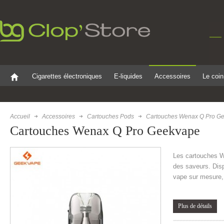
Cigarettes électroniques
E-liquides
Accessoires
Le coin
Accueil
Accessoires
Cartouches Pods
Cartouches Wenax Q Pro G
Cartouches Wenax Q Pro Geekvape
Les cartouches W
des saveurs. Disp
vape sur mesure, 
Plus de détails