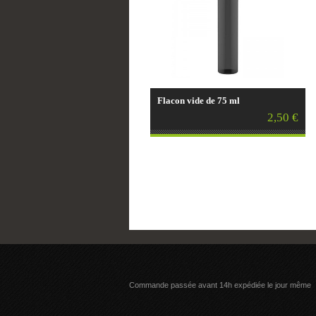
Flacon vide de 75 ml
2,50 €
Commande passée avant 14h expédiée le jour même