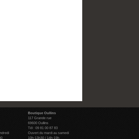
Boutique Oullins
117 Grande rue
69600 Oullins
Tél : 09 81 00 87 83
ndredi
Ouvert du mardi au samedi
30
10h-13h30 / 14h-19h