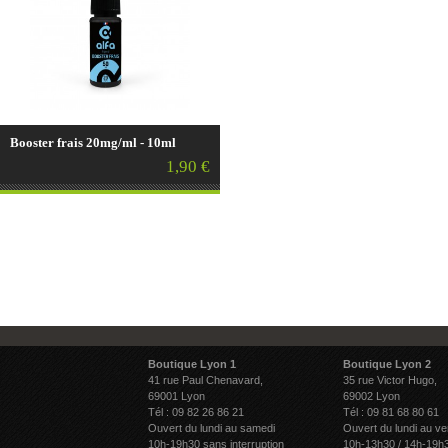
Booster frais 20mg/ml - 10ml
1,90 €
Boutique Lyon 1
Boutique Lyon 2
41 rue Paul Chenavard,
35 rue Victor Hugo,
69001 Lyon
69002 Lyon
Tél : 09 82 26 86 21
Tél : 09 81 68 80 61
Ouvert du lundi au samedi
Ouvert du lundi au ve
10h-19h30 sans interruption
10h-13h30 / 14h-19h