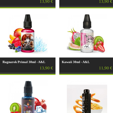
13,90 €
13,90 €
Ragnarok Primal 30ml - A&L
Kawaii 30ml - A&L
13,90 €
11,90 €