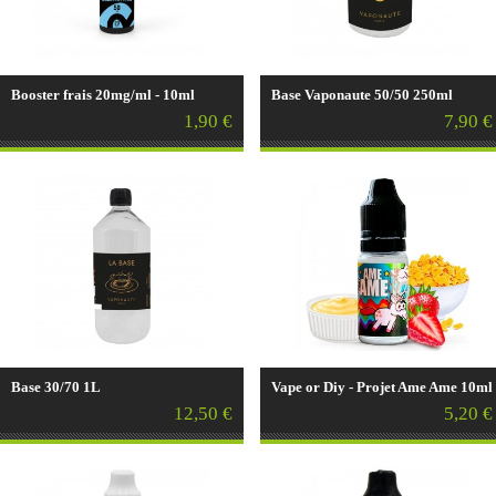
Booster frais 20mg/ml - 10ml
Base Vaponaute 50/50 250ml
1,90 €
7,90 €
Base 30/70 1L
Vape or Diy - Projet Ame Ame 10ml
12,50 €
5,20 €