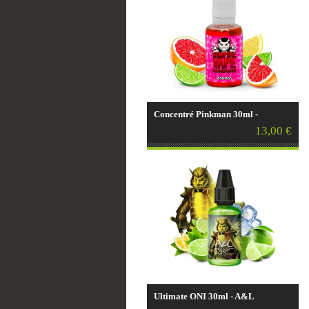
Concentré Pinkman 30ml -
Vampire Vape
13,00 €
Ultimate ONI 30ml - A&L