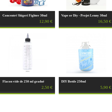
Concentré Shigeri Fighter 30ml
Vape or Diy - Projet Lenny 30ml
12,90 €
16,50 €
Flacon vide de 250 ml gradué
DIY Bottle 250ml
2,50 €
5,90 €