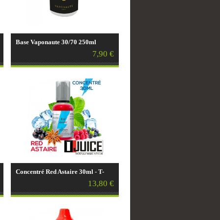
Base Vaponaute 30/70 250ml
7,90 €
Concentré Red Astaire 30ml - T-
juice
13,80 €