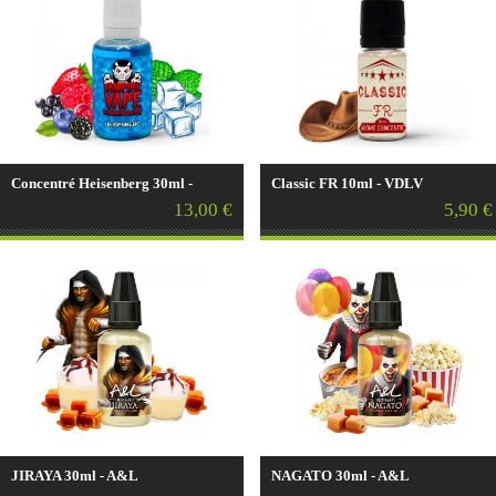
Concentré Heisenberg 30ml -
Classic FR 10ml - VDLV
Vampire Vape
13,00 €
5,90 €
JIRAYA 30ml - A&L
NAGATO 30ml - A&L