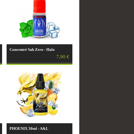
Concentré Sub Zero - Halo
7,90 €
PHOENIX 30ml - A&L