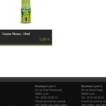
Guana Mama - 10ml
5,90 €
Boutique Lyon 1
Boutique Lyon 2
41 rue Paul Chenavard,
35 rue Victor Hugo,
69001 Lyon
69002 Lyon
Tél : 09 82 26 86 21
Tél : 09 81 68 80 61
Ouvert du lundi au samedi
Ouvert du lundi au ve
10h-19h30 sans interruption
10h-13h30 / 14h-19h