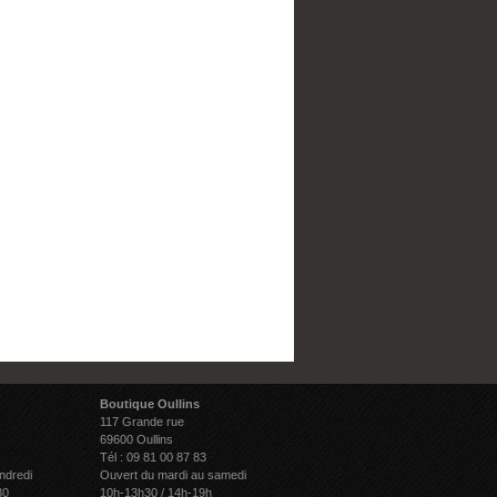
Boutique Oullins
117 Grande rue
69600 Oullins
Tél : 09 81 00 87 83
ndredi
Ouvert du mardi au samedi
30
10h-13h30 / 14h-19h