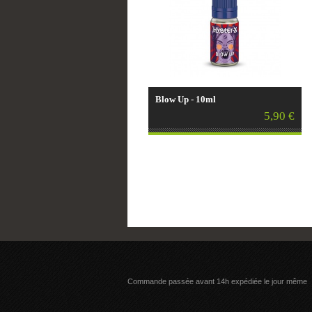
Blow Up - 10ml
5,90 €
Commande passée avant 14h expédiée le jour même