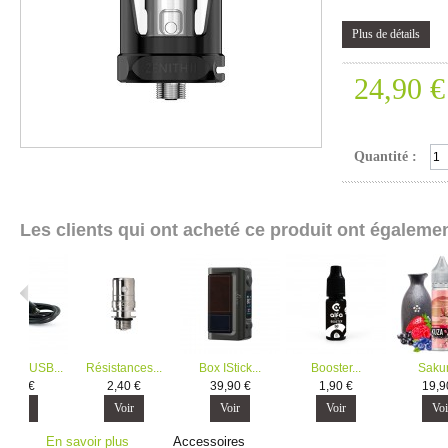
Plus de détails
24,90 €
Quantité :
Les clients qui ont acheté ce produit ont égalemen
geur USB...
Résistances...
Box IStick...
Booster...
Sakur
5,90 €
2,40 €
39,90 €
1,90 €
19,9
Voir
Voir
Voir
Voir
Voi
En savoir plus
Accessoires