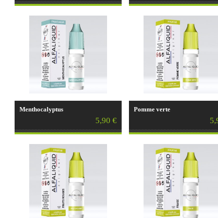
Menthocalyptus
Pomme verte
5,90 €
5,