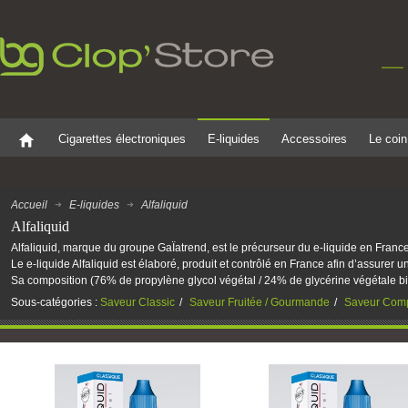
Cigarettes électroniques
E-liquides
Accessoires
Le coin
Accueil
E-liquides
Alfaliquid
Alfaliquid
Alfaliquid, marque du groupe GaÏatrend, est le précurseur du e-liquide en France
Le e-liquide Alfaliquid est élaboré, produit et contrôlé en France afin d’assurer un
Sa composition (76% de propylène glycol végétal / 24% de glycérine végétale bi
Sous-catégories :
Saveur Classic
Saveur Fruitée / Gourmande
Saveur Com