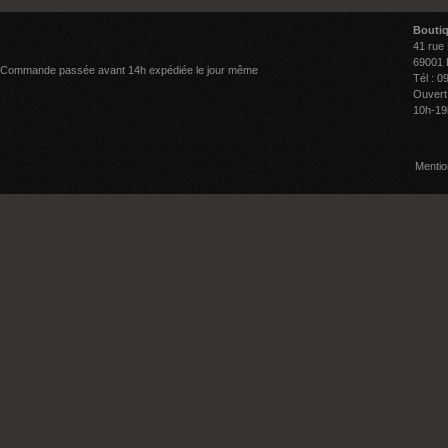
Bouti
41 rue
69001 
Commande passée avant 14h expédiée le jour même
Tél : 0
Ouvert
10h-19
Mentio