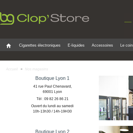
Cigarettes électroniques
E-liquides
Accessoires
Le coin
Accueil
Nos magasins
Boutique Lyon 1
41 rue Paul Chenavard,
69001 Lyon
Tél : 09 82 26 86 21
Ouvert du lundi au samedi
10h-13h30 / 14h-19H30
Boutique Lyon 2