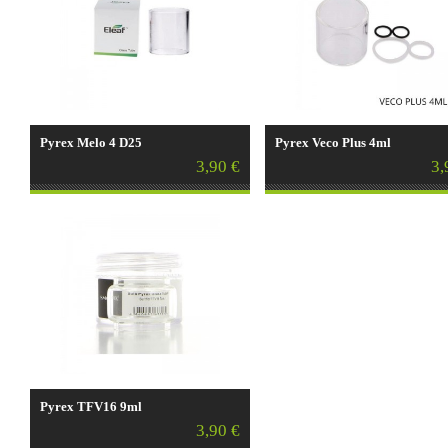
Pyrex Melo 4 D25
Pyrex Veco Plus 4ml
3,90 €
3,
Pyrex TFV16 9ml
3,90 €