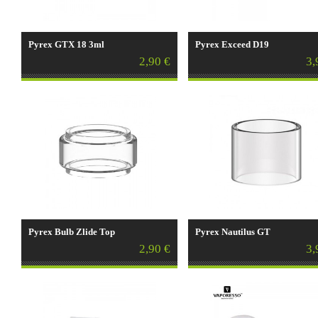
Pyrex GTX 18 3ml
Pyrex Exceed D19
2,90 €
3,
Pyrex Bulb Zlide Top
Pyrex Nautilus GT
2,90 €
3,