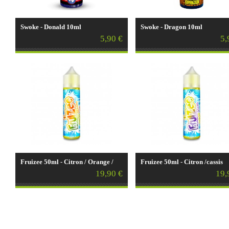
Swoke - Donald 10ml
Swoke - Dragon 10ml
5,90 €
5,
Fruizee 50ml - Citron / Orange /
Fruizee 50ml - Citron /cassis
Mandarine
19,90 €
19,