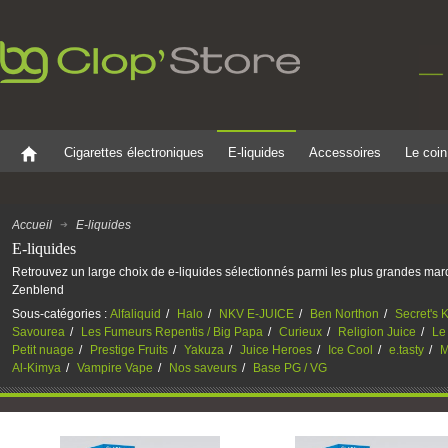
Cigarettes électroniques
E-liquides
Accessoires
Le coin
Accueil
E-liquides
E-liquides
Retrouvez un large choix de e-liquides sélectionnés parmi les plus grandes marq
Zenblend
Sous-catégories :
Alfaliquid
Halo
NKV E-JUICE
Ben Northon
Secret's K
Savourea
Les Fumeurs Repentis / Big Papa
Curieux
Religion Juice
Le
Petit nuage
Prestige Fruits
Yakuza
Juice Heroes
Ice Cool
e.tasty
M
Al-Kimya
Vampire Vape
Nos saveurs
Base PG / VG