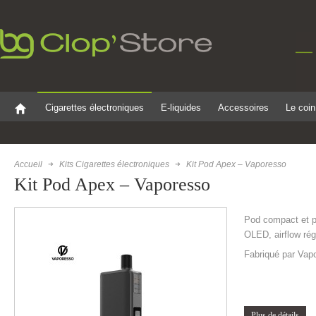
Cigarettes électroniques
E-liquides
Accessoires
Le coin
Accueil
Kits Cigarettes électroniques
Kit Pod Apex – Vaporesso
Kit Pod Apex – Vaporesso
Pod compact et p
OLED, airflow rég
Fabriqué par Vap
Plus de détails