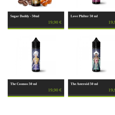
Sugar Daddy - 50ml
Love Philter 50 ml
19,90 €
19,
The Cosmos 50 ml
The Asteroid 50 ml
19,90 €
19,