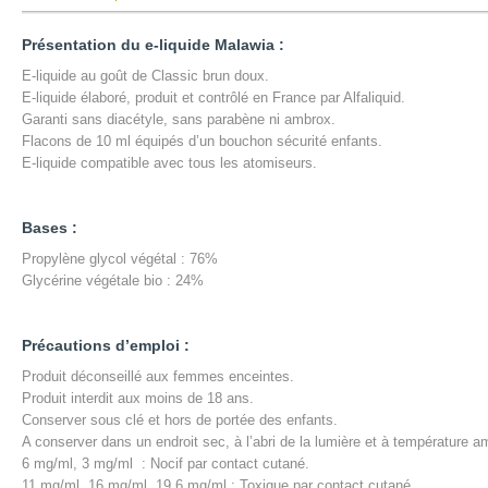
Présentation du e-liquide Malawia :
E-liquide au goût de Classic brun doux.
E-liquide élaboré, produit et contrôlé en France par Alfaliquid.
Garanti sans diacétyle, sans parabène ni ambrox.
Flacons de 10 ml équipés d’un bouchon sécurité enfants.
E-liquide compatible avec tous les atomiseurs.
Bases :
Propylène glycol végétal : 76%
Glycérine végétale bio : 24%
Précautions d’emploi :
Produit déconseillé aux femmes enceintes.
Produit interdit aux moins de 18 ans.
Conserver sous clé et hors de portée des enfants.
A conserver dans un endroit sec, à l’abri de la lumière et à température a
6 mg/ml,
3 mg/ml
: Nocif par contact cutané.
11 mg/ml, 16 mg/ml, 19,6 mg/ml : Toxique par contact cutané.