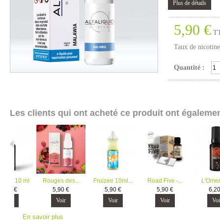
Plus de détails
5,90 €
T
Taux de nicotine
Quantité :
Les clients qui ont acheté ce produit ont égalemen
apo - 10 ml
Rouges des...
Fruizee 10ml...
Road Five -...
L'Omert
6,20 €
5,90 €
5,90 €
5,90 €
6,20
Voir
Voir
Voir
Voir
Voi
En savoir plus