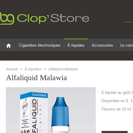
Cigarettes électroniques
E-liquides
Accessoires
Le coin
Accueil
E-liquides
Alfaliquid Malawia
Alfaliquid Malawia
E-liquide au goût 
Disponible en 0, 3
Flacons de 10 ml