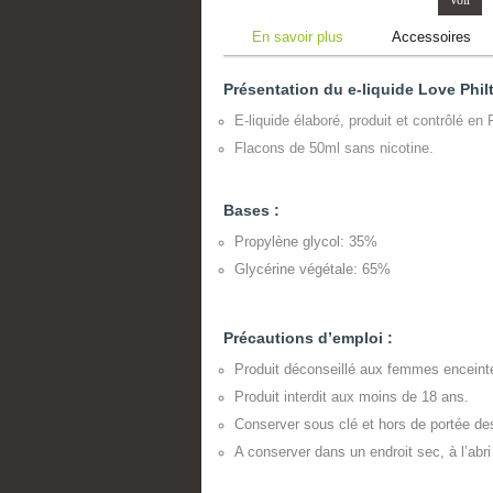
En savoir plus
Accessoires
Présentation du e-liquide Love Philt
E-liquide élaboré, produit et contrôlé
en 
Flacons de 50ml sans nicotine.
Bases :
Propylène glycol: 35%
Glycérine végétale: 65%
Précautions d’emploi :
Produit déconseillé aux femmes encein
Produit interdit aux moins de 18 ans.
Conserver sous clé et hors de portée de
A conserver dans un endroit sec, à l’abr