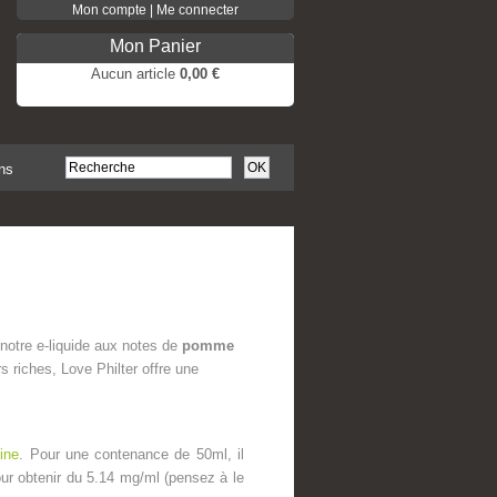
Mon compte | Me connecter
Mon Panier
Aucun article
0,00 €
Pas de produits
Frais de port
0,00 €
Total
0,00 €
ns
COMMANDER
 notre e-liquide aux notes de
pomme
 riches, Love Philter offre une
ine
.
Pour une contenance de 50ml, il
ur obtenir du 5.14 mg/ml (pensez à le