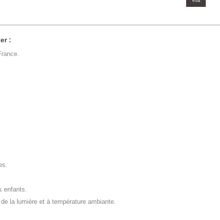
er :
France.
tes.
s enfants.
i de la lumière et à température ambiante.