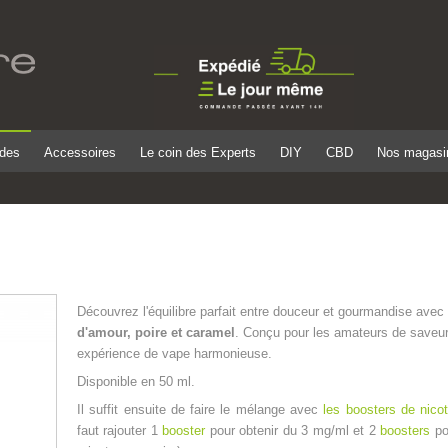
ides
Accessoires
Le coin des Experts
DIY
CBD
Nos magasi
Découvrez l'équilibre parfait entre douceur et gourmandise avec
d'amour, poire et caramel
. Conçu pour les amateurs de saveurs
expérience de vape harmonieuse.
Disponible en 50 ml.
Il suffit ensuite de faire le mélange avec
les boosters de nicot
faut rajouter 1
booster
pour obtenir du 3 mg/ml et 2
boosters
po