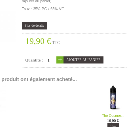
rajouter au panier) .
Taux : 35% PG / 65% VG.
Plus de détails
19,90 €
TTC
Quantité :
e produit ont également acheté...
The Cosmos...
19,90 €
Voir