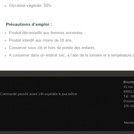
Glycérine végétale: 50%
Précautions d’emploi :
Produit déconseillé aux femmes enceintes.
Produit interdit aux moins de 18 ans.
Conserver sous clé et hors de portée des enfants.
A conserver dans un endroit sec, à l’abri de la lumière et à température
Bouti
41 rue
69001 
Commande passée avant 14h expédiée le jour même
Tél : 0
Ouvert
10h-19
Mentio