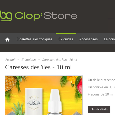
Cigarettes électroniques
E-liquides
Accessoires
Le coin
Accueil
E-liquides
Caresses des îles - 10 ml
Caresses des îles - 10 ml
Un délicieux smoot
Disponible en 0, 3
Flacons de 10 ml.
Plus de détails