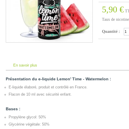
5,90 €
T
Taux de nicotine
Quantité :
En savoir plus
Présentation du e-liquide Lemon' Time - Watermelo n :
E-liquide élaboré, produit et contrôlé en France.
Flacon de 10 ml avec sécurité enfant.
Bases :
Propylène glycol: 50%
Glycérine végétale: 50%