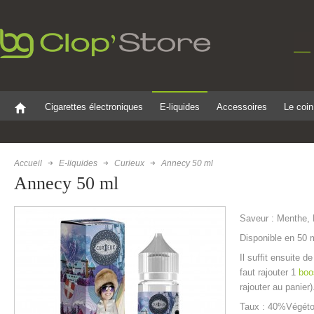
Cigarettes électroniques
E-liquides
Accessoires
Le coin
Accueil
E-liquides
Curieux
Annecy 50 ml
Annecy 50 ml
Saveur :
Menthe, 
Disponible en 50 m
Il suffit ensuite d
faut rajouter 1
boo
rajouter au panier) 
Taux : 40%Végéto