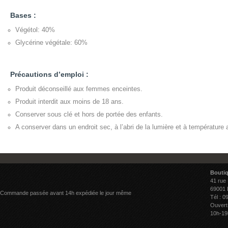
Bases :
Végétol: 40%
Glycérine végétale: 60%
Précautions d’emploi :
Produit déconseillé aux femmes enceintes.
Produit interdit aux moins de 18 ans.
Conserver sous clé et hors de portée des enfants.
A conserver dans un endroit sec, à l’abri de la lumière et à température
Bouti
41 rue
69001 
Commande passée avant 14h expédiée le jour même
Tél : 0
Ouvert
10h-19